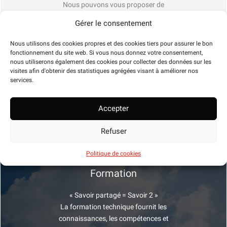
Nous pouvons vous proposer de
nouvelles solutions innovantes pour
Gérer le consentement
améliorer sa fonctionnalité, qu’il s’agisse
de mettre à jour les pièces électriques ou
Nous utilisons des cookies propres et des cookies tiers pour assurer le bon
mécaniques principales, de réduire les
fonctionnement du site web. Si vous nous donnez votre consentement,
nous utiliserons également des cookies pour collecter des données sur les
coûts de maintenance et d’optimiser les
visites afin d'obtenir des statistiques agrégées visant à améliorer nos
processus de production.
services.
Accepter
Refuser
Politique de cookies
Formation
« Savoir partagé = Savoir 2 »
La formation technique fournit les
connaissances, les compétences et