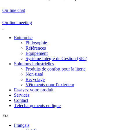
On-line chat
On-line meeting
Enterprise
Philosophie
Références
Équipement
Système Intégré de Gestion (SIG)
Solutions industrielles
Produits de confort pour la literie
Non-tissé
Recyclage
Vêtements pour l’extérieur
Essayez votre produit
Services
Contact
Téléchargements en ligne
Fra
Français