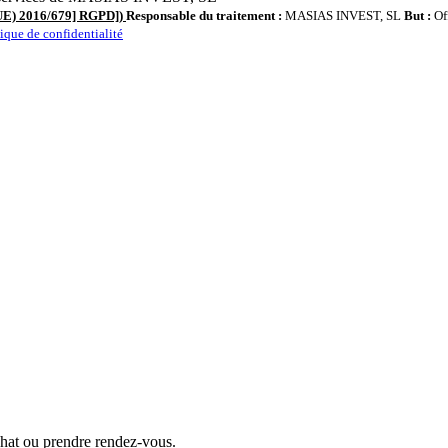
 (UE) 2016/679] RGPD])
Responsable du traitement :
MASIAS INVEST, SL
But :
Off
tique de confidentialité
chat ou prendre rendez-vous.