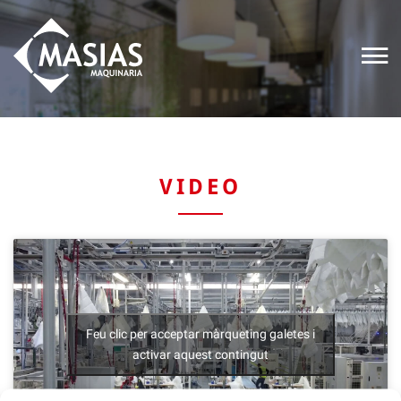
VIDEO
Feu clic per acceptar màrqueting galetes i
activar aquest contingut